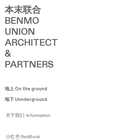
本末联合
BENMO
UNION
ARCHITECT
&
PARTNERS
地上 On the ground
地下 Unnderground
关于我们 Information
小红书 RedBook